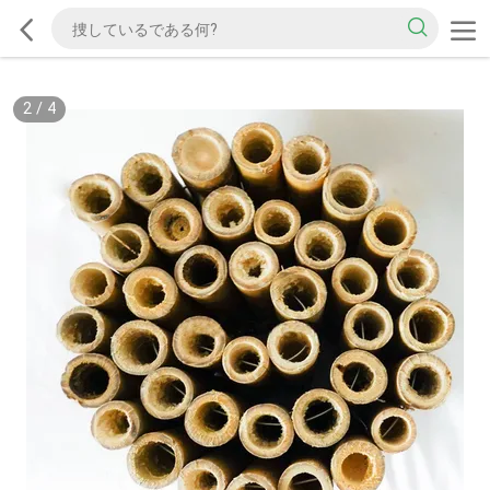
2
/
4