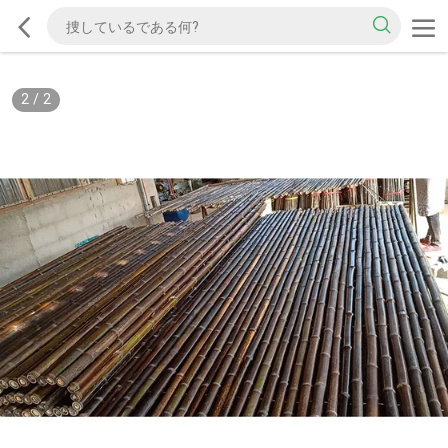
2
/
2