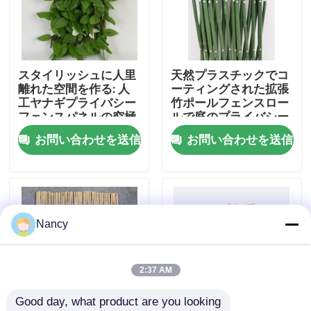
私達について
スタイリッシュに人里
天然プラスチックでコ
工場旅行
離れた空間を作る: 人
ーティングされた拡張
工ヤナギプライバシー
竹ポールフェンスロー
フェンスパネルの究極
ルで庭のプライバシー
品質管理
ガイド
を強化
お問い合わせを送信
お問い合わせを送信
接触米国
ニュース
Nancy
場合
2:37 AM
Good day, what product are you looking 
タケ原料