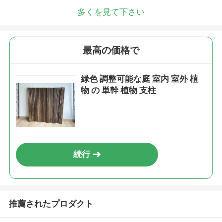
多くを見て下さい
最高の価格で
緑色 調整可能な庭 室内 室外 植
物 の 単幹 植物 支柱
続行
推薦されたプロダクト